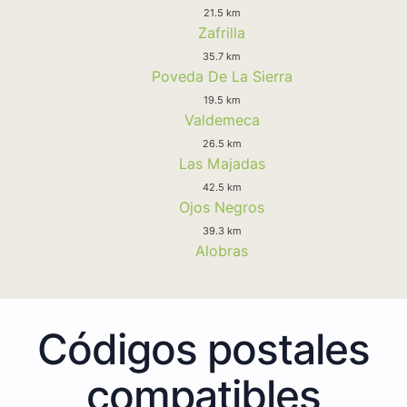
21.5 km
Zafrilla
35.7 km
Poveda De La Sierra
19.5 km
Valdemeca
26.5 km
Las Majadas
42.5 km
Ojos Negros
39.3 km
Alobras
Códigos postales
compatibles