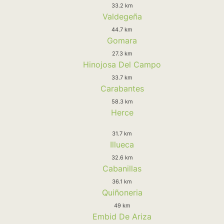
33.2 km
Valdegeña
44.7 km
Gomara
27.3 km
Hinojosa Del Campo
33.7 km
Carabantes
58.3 km
Herce
31.7 km
Illueca
32.6 km
Cabanillas
36.1 km
Quiñoneria
49 km
Embid De Ariza