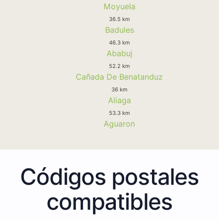
Moyuela
36.5 km
Badules
46.3 km
Ababuj
52.2 km
Cañada De Benatanduz
36 km
Aliaga
53.3 km
Aguaron
Códigos postales
compatibles