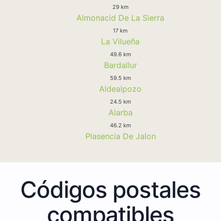
29 km
Almonacid De La Sierra
17 km
La Vilueña
49.6 km
Bardallur
59.5 km
Aldealpozo
24.5 km
Alarba
46.2 km
Plasencia De Jalon
Códigos postales
compatibles