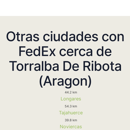
Otras ciudades con
FedEx cerca de
Torralba De Ribota
(Aragon)
44.2 km
Longares
54.3 km
Tajahuerce
39.8 km
Noviercas