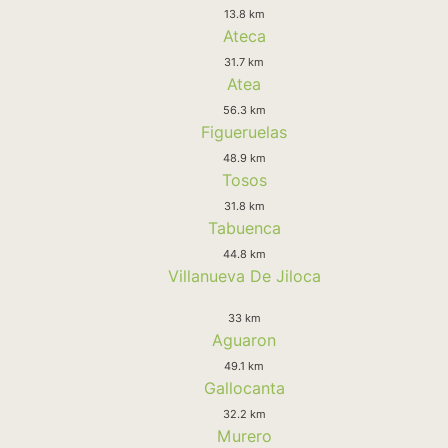
13.8 km
Ateca
31.7 km
Atea
56.3 km
Figueruelas
48.9 km
Tosos
31.8 km
Tabuenca
44.8 km
Villanueva De Jiloca
33 km
Aguaron
49.1 km
Gallocanta
32.2 km
Murero