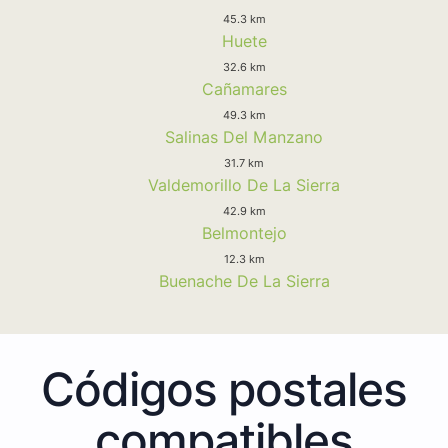
45.3 km
Huete
32.6 km
Cañamares
49.3 km
Salinas Del Manzano
31.7 km
Valdemorillo De La Sierra
42.9 km
Belmontejo
12.3 km
Buenache De La Sierra
Códigos postales
compatibles