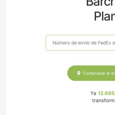
Barch
Pla
Comprobar el e
Ya
12.695
transfor