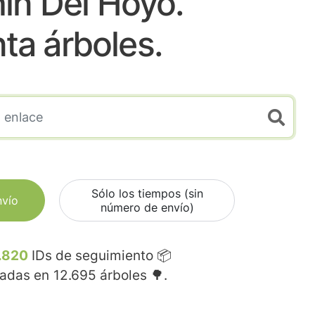
in Del Hoyo.
nta árboles.
Sólo los tiempos (sin
nvío
número de envío)
.820
IDs de seguimiento 📦
madas en
12.695
árboles 🌳.