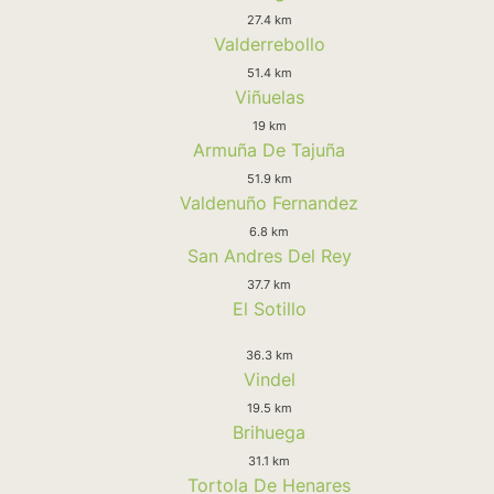
27.4 km
Valderrebollo
51.4 km
Viñuelas
19 km
Armuña De Tajuña
51.9 km
Valdenuño Fernandez
6.8 km
San Andres Del Rey
37.7 km
El Sotillo
36.3 km
Vindel
19.5 km
Brihuega
31.1 km
Tortola De Henares