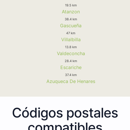
19.5 km
Atanzon
38.4 km
Gascueña
47 km
Villalbilla
13.8 km
Valdeconcha
28.4 km
Escariche
37.4 km
Azuqueca De Henares
Códigos postales
compatibles