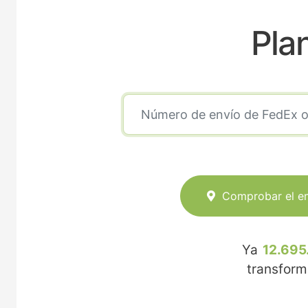
Pla
Comprobar el e
Ya
12.695
transfor