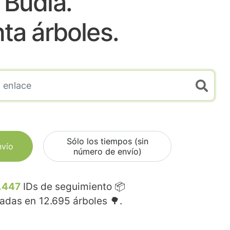
Budia.
nta árboles.
Sólo los tiempos (sin
nvío
número de envío)
.447
IDs de seguimiento 📦
madas en
12.695
árboles 🌳.