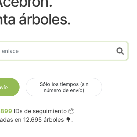
Acebron.
nta árboles.
Sólo los tiempos (sin
nvío
número de envío)
.899
IDs de seguimiento 📦
madas en
12.695
árboles 🌳.