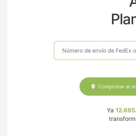
Pla
Comprobar el e
Ya
12.695
transfor