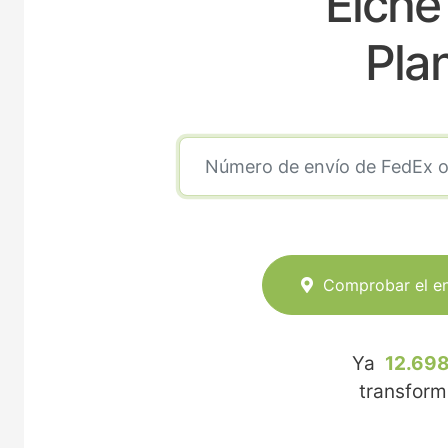
Elche
Pla
Comprobar el e
Ya
12.698
transfor