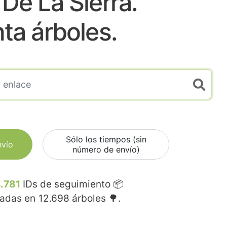
 De La Sierra.
nta árboles.
Sólo los tiempos (sin
nvío
número de envío)
.781
IDs de seguimiento 📦
madas en
12.698
árboles 🌳.