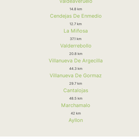
Valdeaveruelo
14.8 km
Cendejas De Enmedio
12.7 km
La Miñosa
37.1 km
Valderrebollo
20.8 km
Villanueva De Argecilla
44.3 km
Villanueva De Gormaz
29.7 km
Cantalojas
48.5 km
Marchamalo
42 km
Ayllon