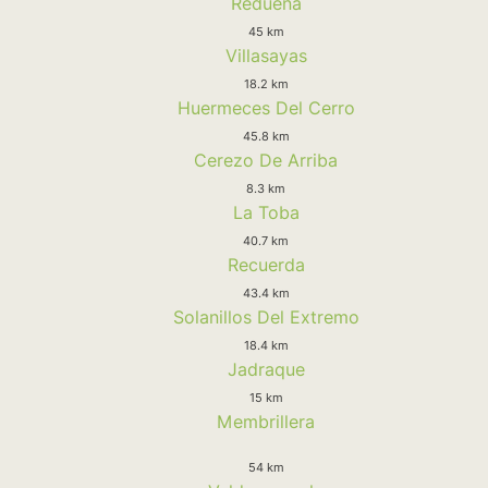
Redueña
45 km
Villasayas
18.2 km
Huermeces Del Cerro
45.8 km
Cerezo De Arriba
8.3 km
La Toba
40.7 km
Recuerda
43.4 km
Solanillos Del Extremo
18.4 km
Jadraque
15 km
Membrillera
54 km