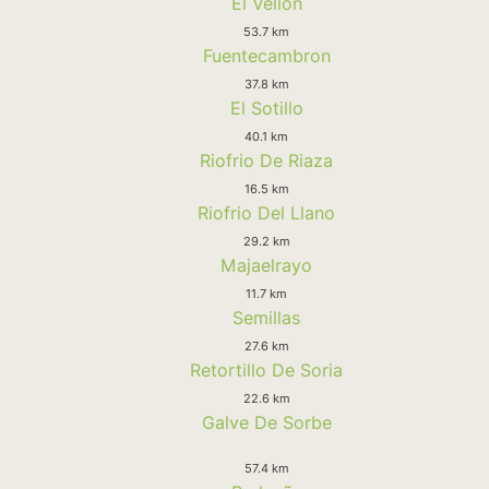
El Vellon
53.7 km
Fuentecambron
37.8 km
El Sotillo
40.1 km
Riofrio De Riaza
16.5 km
Riofrio Del Llano
29.2 km
Majaelrayo
11.7 km
Semillas
27.6 km
Retortillo De Soria
22.6 km
Galve De Sorbe
57.4 km