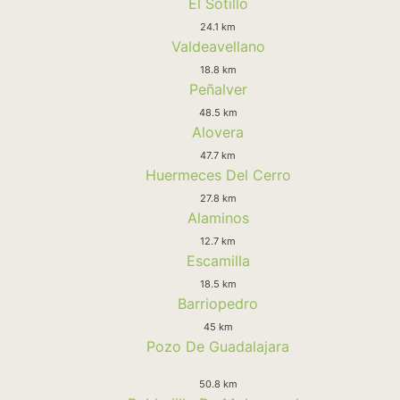
El Sotillo
24.1 km
Valdeavellano
18.8 km
Peñalver
48.5 km
Alovera
47.7 km
Huermeces Del Cerro
27.8 km
Alaminos
12.7 km
Escamilla
18.5 km
Barriopedro
45 km
Pozo De Guadalajara
50.8 km