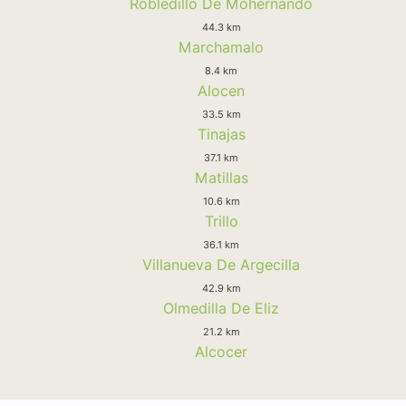
Robledillo De Mohernando
44.3 km
Marchamalo
8.4 km
Alocen
33.5 km
Tinajas
37.1 km
Matillas
10.6 km
Trillo
36.1 km
Villanueva De Argecilla
42.9 km
Olmedilla De Eliz
21.2 km
Alcocer