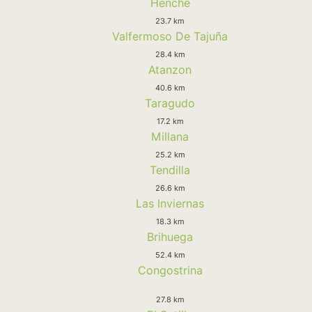
Henche
23.7 km
Valfermoso De Tajuña
28.4 km
Atanzon
40.6 km
Taragudo
17.2 km
Millana
25.2 km
Tendilla
26.6 km
Las Inviernas
18.3 km
Brihuega
52.4 km
Congostrina
27.8 km