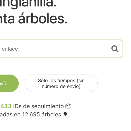
nglanilla.
nta árboles.
Sólo los tiempos (sin
nvío
número de envío)
.433
IDs de seguimiento 📦
madas en
12.695
árboles 🌳.