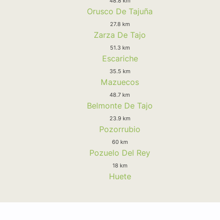
48.8 km
Orusco De Tajuña
27.8 km
Zarza De Tajo
51.3 km
Escariche
35.5 km
Mazuecos
48.7 km
Belmonte De Tajo
23.9 km
Pozorrubio
60 km
Pozuelo Del Rey
18 km
Huete