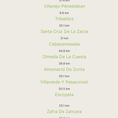
31.4 km
Villarejo-Periesteban
9.6 km
Tribaldos
35.1 km
Santa Cruz De La Zarza
31 km
Cabezamesada
44.8 km
Olmeda De La Cuesta
39.8 km
Almonacid De Zorita
50.1 km
Villaverde Y Pasaconsol
50.5 km
Escopete
25.1 km
Zafra De Zancara