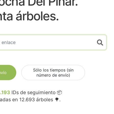
cha Del Pinar.
nta árboles.
Sólo los tiempos (sin
nvío
número de envío)
.193
IDs de seguimiento 📦
madas en
12.693
árboles 🌳.