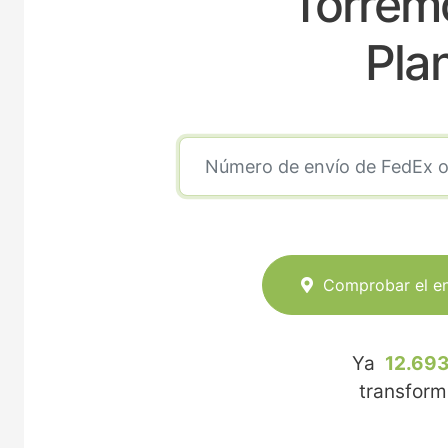
Torremo
Pla
Comprobar el e
Ya
12.693
transfor