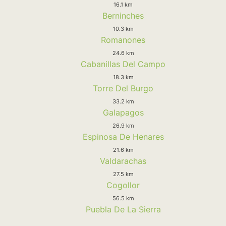
16.1 km
Berninches
10.3 km
Romanones
24.6 km
Cabanillas Del Campo
18.3 km
Torre Del Burgo
33.2 km
Galapagos
26.9 km
Espinosa De Henares
21.6 km
Valdarachas
27.5 km
Cogollor
56.5 km
Puebla De La Sierra