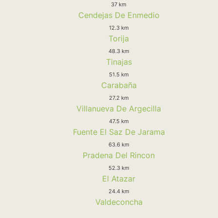
37 km
Cendejas De Enmedio
12.3 km
Torija
48.3 km
Tinajas
51.5 km
Carabaña
27.2 km
Villanueva De Argecilla
47.5 km
Fuente El Saz De Jarama
63.6 km
Pradena Del Rincon
52.3 km
El Atazar
24.4 km
Valdeconcha