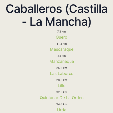
Caballeros (Castilla
- La Mancha)
7.3 km
Quero
51.3 km
Mascaraque
44 km
Manzaneque
25.2 km
Las Labores
28.3 km
Lillo
32.5 km
Quintanar De La Orden
34.8 km
Urda