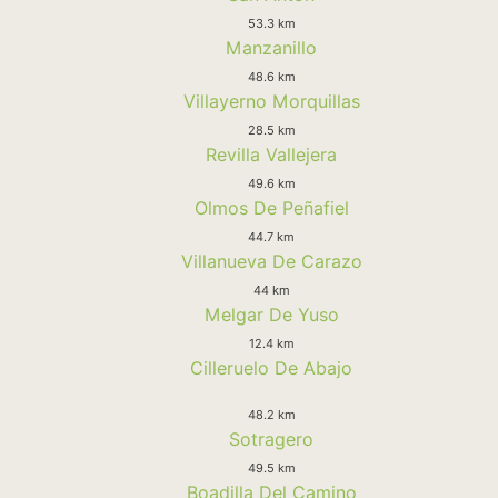
53.3 km
Manzanillo
48.6 km
Villayerno Morquillas
28.5 km
Revilla Vallejera
49.6 km
Olmos De Peñafiel
44.7 km
Villanueva De Carazo
44 km
Melgar De Yuso
12.4 km
Cilleruelo De Abajo
48.2 km
Sotragero
49.5 km
Boadilla Del Camino