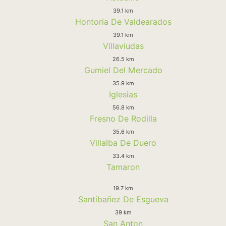
39.1 km
Hontoria De Valdearados
39.1 km
Villaviudas
26.5 km
Gumiel Del Mercado
35.9 km
Iglesias
56.8 km
Fresno De Rodilla
35.6 km
Villalba De Duero
33.4 km
Tamaron
19.7 km
Santibañez De Esgueva
39 km
San Anton