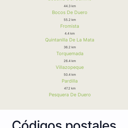
44.3 km
Bocos De Duero
55.2 km
Fromista
4.4 km
Quintanilla De La Mata
36.2 km
Torquemada
26.4 km
Villazopeque
50.4 km
Pardilla
47.2 km
Pesquera De Duero
Códigos postales