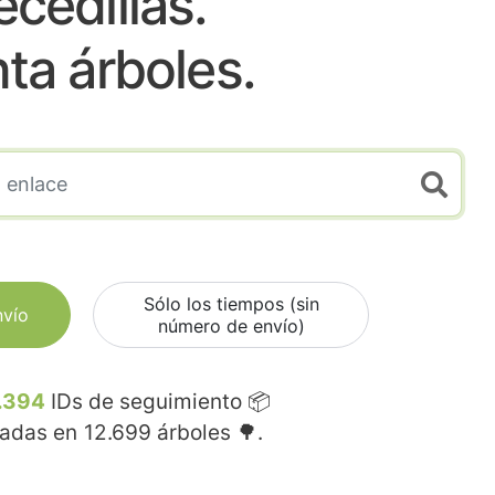
ecedillas.
nta árboles.
Sólo los tiempos (sin
nvío
número de envío)
.394
IDs de seguimiento 📦
madas en
12.699
árboles 🌳.