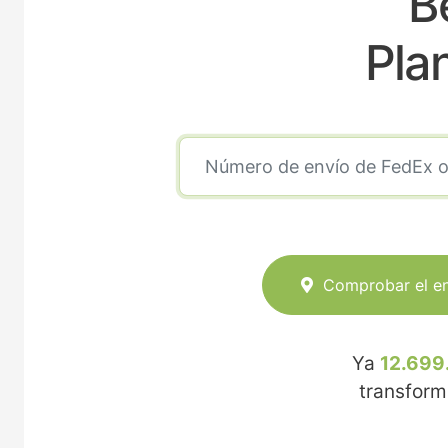
B
Pla
Comprobar el e
Ya
12.699
transfor