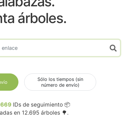
alabazas.
nta árboles.
Sólo los tiempos (sin
nvío
número de envío)
.669
IDs de seguimiento 📦
madas en
12.695
árboles 🌳.