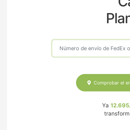
C
Pla
Comprobar el e
Ya
12.695
transfor