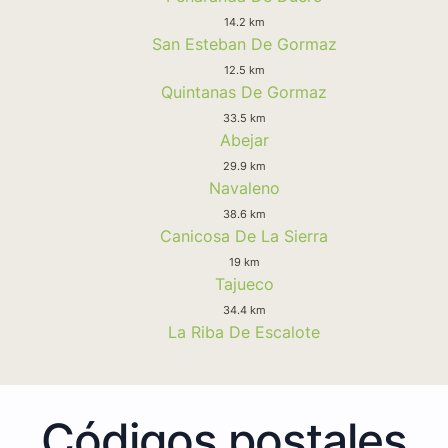
14.2 km
San Esteban De Gormaz
12.5 km
Quintanas De Gormaz
33.5 km
Abejar
29.9 km
Navaleno
38.6 km
Canicosa De La Sierra
19 km
Tajueco
34.4 km
La Riba De Escalote
Códigos postales