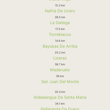
15.3 km
Nafria De Ucero
38.5 km
La Gallega
17.3 km
Torreblacos
14.6 km
Bayubas De Arriba
25.2 km
Liceras
38.7 km
Maderuelo
39 km
San Juan Del Monte
35.4 km
Aldealengua De Santa Maria
34.1 km
Peñaranda De Duero