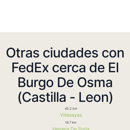
Otras ciudades con
FedEx cerca de El
Burgo De Osma
(Castilla - Leon)
45.2 km
Villasayas
19.7 km
Herrera De Soria