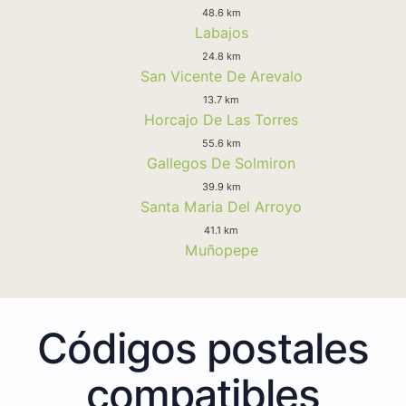
48.6 km
Labajos
24.8 km
San Vicente De Arevalo
13.7 km
Horcajo De Las Torres
55.6 km
Gallegos De Solmiron
39.9 km
Santa Maria Del Arroyo
41.1 km
Muñopepe
Códigos postales
compatibles