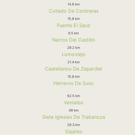
14.6 km
Collado De Contreras
15.8 km
Fuente El Sauz
9.5 km
Narros Del Castillo
29.2 km
Lomoviejo
21.4 km
Castellanos De Zapardiel
15.8 km
Herreros De Suso
62.5 km
Venialbo
49 km
Siete Iglesias De Trabancos
29.3 km
Gajates