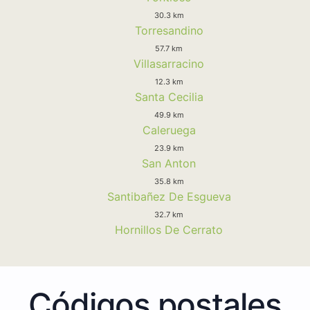
30.3 km
Torresandino
57.7 km
Villasarracino
12.3 km
Santa Cecilia
49.9 km
Caleruega
23.9 km
San Anton
35.8 km
Santibañez De Esgueva
32.7 km
Hornillos De Cerrato
Códigos postales