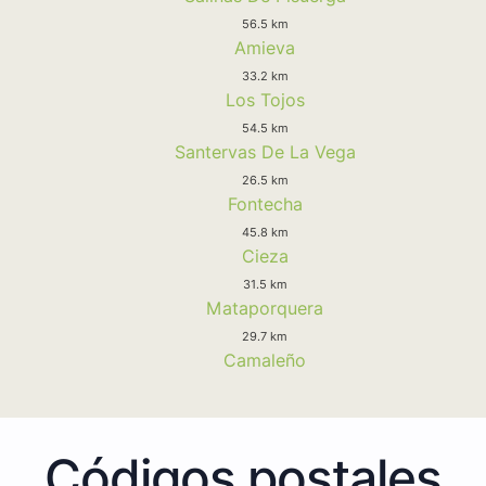
56.5 km
Amieva
33.2 km
Los Tojos
54.5 km
Santervas De La Vega
26.5 km
Fontecha
45.8 km
Cieza
31.5 km
Mataporquera
29.7 km
Camaleño
Códigos postales