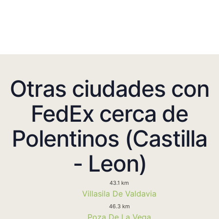
Otras ciudades con
FedEx cerca de
Polentinos (Castilla
- Leon)
43.1 km
Villasila De Valdavia
46.3 km
Poza De La Vega