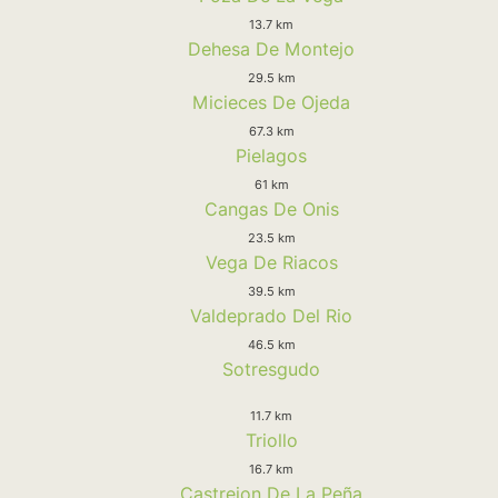
13.7 km
Dehesa De Montejo
29.5 km
Micieces De Ojeda
67.3 km
Pielagos
61 km
Cangas De Onis
23.5 km
Vega De Riacos
39.5 km
Valdeprado Del Rio
46.5 km
Sotresgudo
11.7 km
Triollo
16.7 km
Castrejon De La Peña