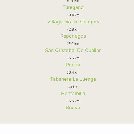
61.6 km
Turegano
59.4 km
Villagarcia De Campos
42.8 km
Rapariegos
15.9 km
San Cristobal De Cuellar
35.6 km
Rueda
50.4 km
Tabanera La Luenga
41 km
Hontalbilla
65.5 km
Brieva