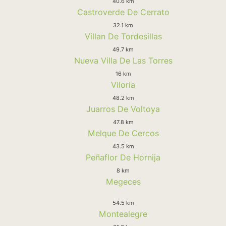
40.6 km
Castroverde De Cerrato
32.1 km
Villan De Tordesillas
49.7 km
Nueva Villa De Las Torres
16 km
Viloria
48.2 km
Juarros De Voltoya
47.8 km
Melque De Cercos
43.5 km
Peñaflor De Hornija
8 km
Megeces
54.5 km
Montealegre