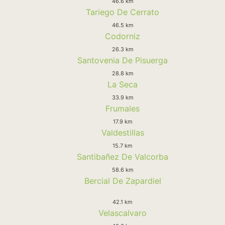
46.6 km
Tariego De Cerrato
46.5 km
Codorniz
26.3 km
Santovenia De Pisuerga
28.8 km
La Seca
33.9 km
Frumales
17.9 km
Valdestillas
15.7 km
Santibañez De Valcorba
58.6 km
Bercial De Zapardiel
42.1 km
Velascalvaro