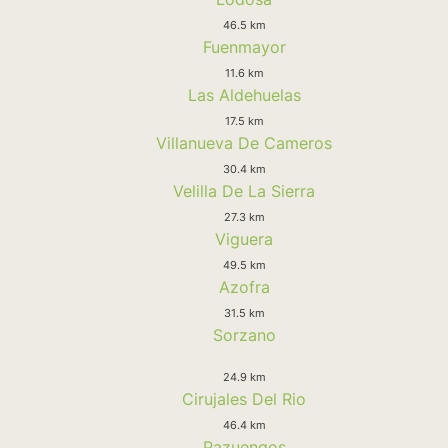
46.5 km
Fuenmayor
11.6 km
Las Aldehuelas
17.5 km
Villanueva De Cameros
30.4 km
Velilla De La Sierra
27.3 km
Viguera
49.5 km
Azofra
31.5 km
Sorzano
24.9 km
Cirujales Del Rio
46.4 km
Pazuengos