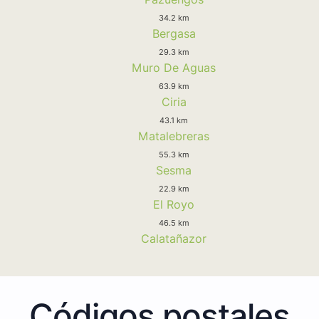
34.2 km
Bergasa
29.3 km
Muro De Aguas
63.9 km
Ciria
43.1 km
Matalebreras
55.3 km
Sesma
22.9 km
El Royo
46.5 km
Calatañazor
Códigos postales