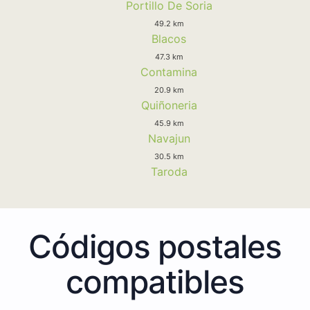
Portillo De Soria
49.2 km
Blacos
47.3 km
Contamina
20.9 km
Quiñoneria
45.9 km
Navajun
30.5 km
Taroda
Códigos postales
compatibles