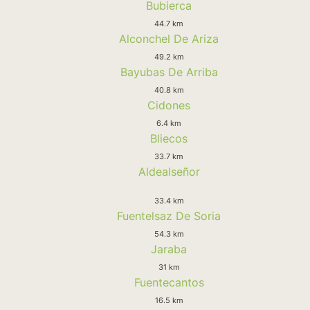
Bubierca
44.7 km
Alconchel De Ariza
49.2 km
Bayubas De Arriba
40.8 km
Cidones
6.4 km
Bliecos
33.7 km
Aldealseñor
33.4 km
Fuentelsaz De Soria
54.3 km
Jaraba
31 km
Fuentecantos
16.5 km