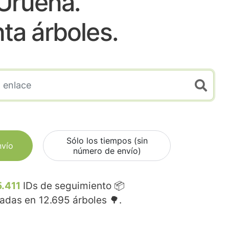
Urueña.
nta árboles.
Sólo los tiempos (sin
nvío
número de envío)
.411
IDs de seguimiento 📦
madas en
12.695
árboles 🌳.