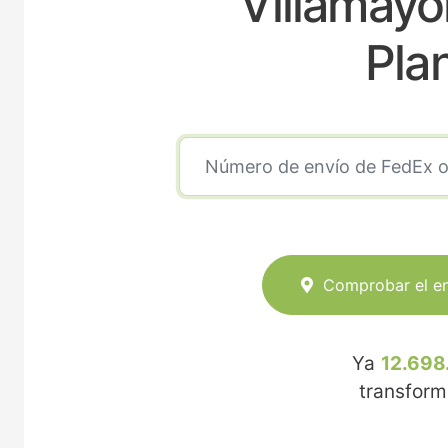
Villamayo
Pla
Comprobar el e
Ya
12.698
transfor