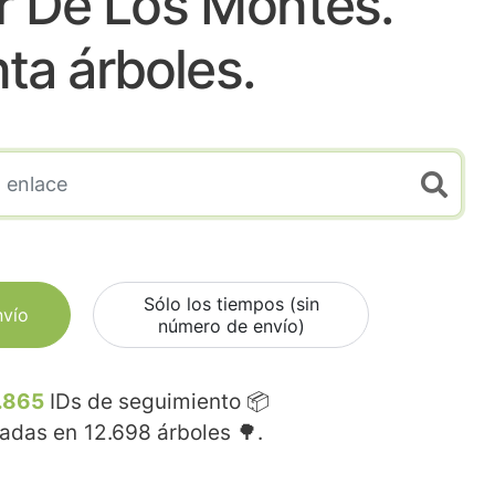
r De Los Montes.
nta árboles.
Sólo los tiempos (sin
nvío
número de envío)
.865
IDs de seguimiento 📦
madas en
12.698
árboles 🌳.