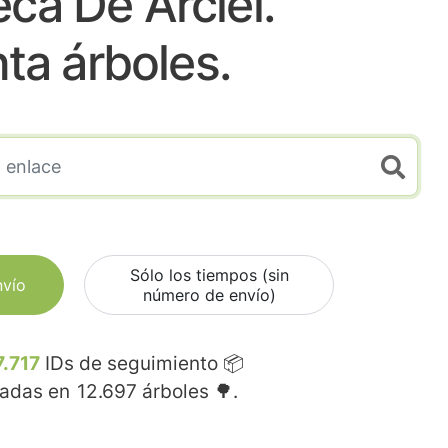
eca De Arciel.
nta árboles.
Sólo los tiempos (sin
nvío
número de envío)
7.717
IDs de seguimiento 📦
madas en
12.697
árboles 🌳.