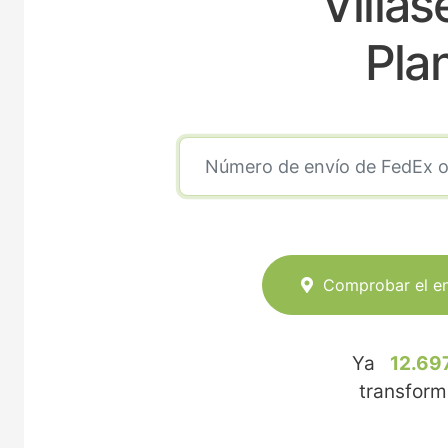
Villas
Pla
Comprobar el e
Ya
12.69
transfor