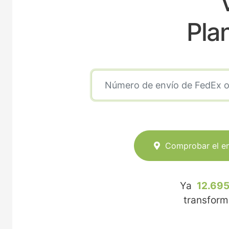
V
Pla
Comprobar el e
Ya
12.695
transfor