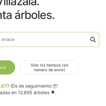
illazala.
nta árboles.
Sólo los tiempos (sin
nvío
número de envío)
.877
IDs de seguimiento 📦
madas en
12.695
árboles 🌳.