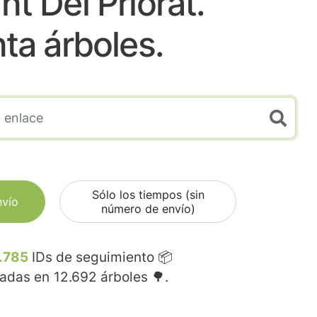
nt Del Priorat.
nta árboles.
Sólo los tiempos (sin
nvío
número de envío)
.785
IDs de seguimiento 📦
madas en
12.692
árboles 🌳.