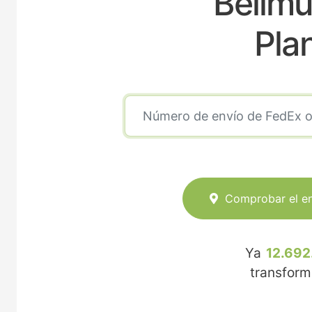
Bellmu
Pla
Comprobar el e
Ya
12.692
transfor