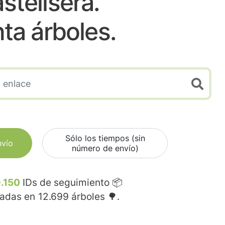
stellsera.
nta árboles.
Sólo los tiempos (sin
nvío
número de envío)
.150
IDs de seguimiento 📦
madas en
12.699
árboles 🌳.