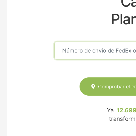
Ca
Pla
Comprobar el e
Ya
12.699
transfor