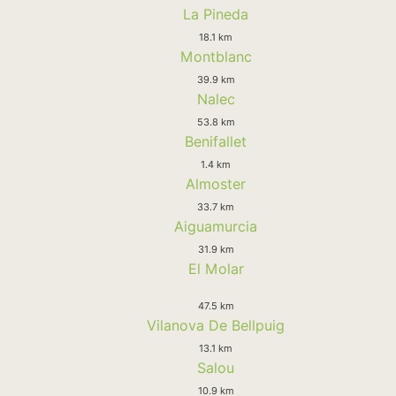
La Pineda
18.1 km
Montblanc
39.9 km
Nalec
53.8 km
Benifallet
1.4 km
Almoster
33.7 km
Aiguamurcia
31.9 km
El Molar
47.5 km
Vilanova De Bellpuig
13.1 km
Salou
10.9 km