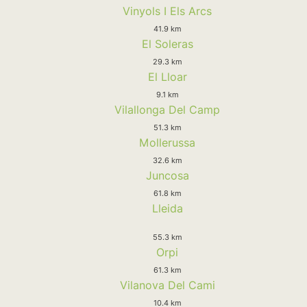
Vinyols I Els Arcs
41.9 km
El Soleras
29.3 km
El Lloar
9.1 km
Vilallonga Del Camp
51.3 km
Mollerussa
32.6 km
Juncosa
61.8 km
Lleida
55.3 km
Orpi
61.3 km
Vilanova Del Cami
10.4 km