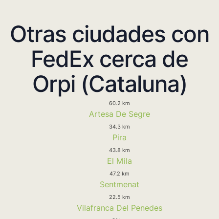
Otras ciudades con
FedEx cerca de
Orpi (Cataluna)
60.2 km
Artesa De Segre
34.3 km
Pira
43.8 km
El Mila
47.2 km
Sentmenat
22.5 km
Vilafranca Del Penedes