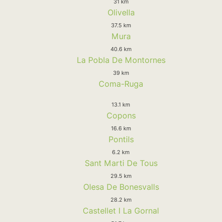
31 km
Olivella
37.5 km
Mura
40.6 km
La Pobla De Montornes
39 km
Coma-Ruga
13.1 km
Copons
16.6 km
Pontils
6.2 km
Sant Marti De Tous
29.5 km
Olesa De Bonesvalls
28.2 km
Castellet I La Gornal