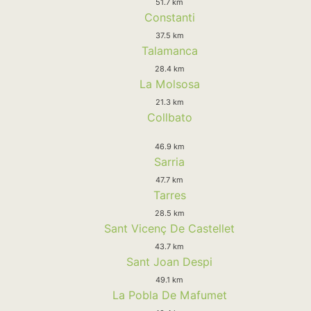
51.7 km
Constanti
37.5 km
Talamanca
28.4 km
La Molsosa
21.3 km
Collbato
46.9 km
Sarria
47.7 km
Tarres
28.5 km
Sant Vicenç De Castellet
43.7 km
Sant Joan Despi
49.1 km
La Pobla De Mafumet