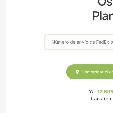
Os
Pla
Comprobar el e
Ya
12.695
transfor