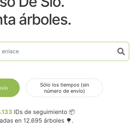
so De Sio.
nta árboles.
Sólo los tiempos (sin
nvío
número de envío)
.133
IDs de seguimiento 📦
madas en
12.695
árboles 🌳.