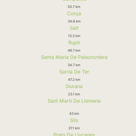
50.7 km
Corça
34.8 km
Salt
13.3 km
Rupit
49.7 km
Santa Maria De Palautordera
34.7 km
Sarria De Ter
47.2 km
Siurana
23.1 km
Sant Marti De Llemena
43 km
Sils
37.1 km
Prats De Lluçanes