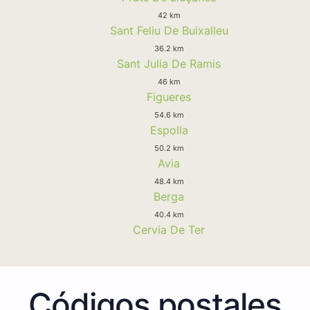
42 km
Sant Feliu De Buixalleu
36.2 km
Sant Julia De Ramis
46 km
Figueres
54.6 km
Espolla
50.2 km
Avia
48.4 km
Berga
40.4 km
Cervia De Ter
Códigos postales