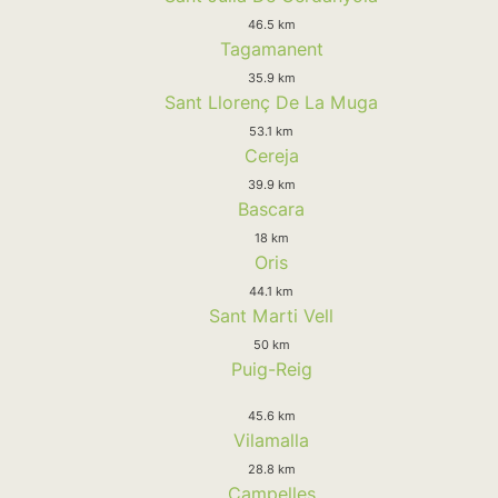
46.5 km
Tagamanent
35.9 km
Sant Llorenç De La Muga
53.1 km
Cereja
39.9 km
Bascara
18 km
Oris
44.1 km
Sant Marti Vell
50 km
Puig-Reig
45.6 km
Vilamalla
28.8 km
Campelles