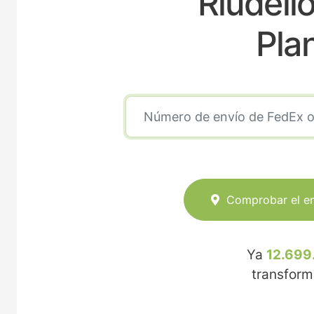
Riudell
Pla
Comprobar el e
Ya
12.699
transfor