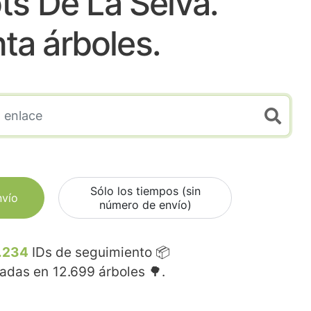
ots De La Selva.
nta árboles.
Sólo los tiempos (sin
nvío
número de envío)
.234
IDs de seguimiento 📦
madas en
12.699
árboles 🌳.