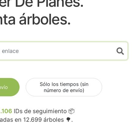
er De Planes.
nta árboles.
Sólo los tiempos (sin
nvío
número de envío)
.106
IDs de seguimiento 📦
madas en
12.699
árboles 🌳.