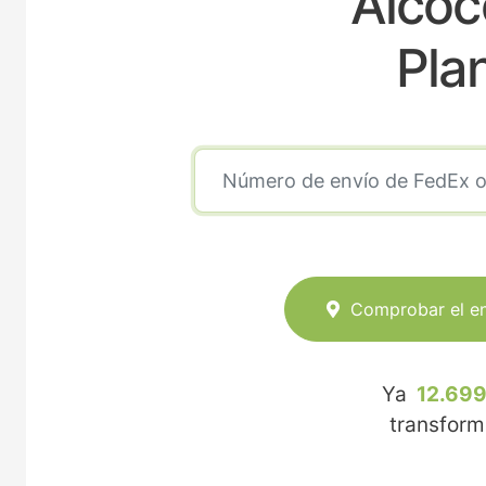
Alcoc
Pla
Comprobar el e
Ya
12.699
transfor