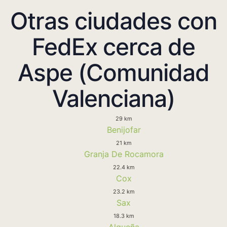
Otras ciudades con
FedEx cerca de
Aspe (Comunidad
Valenciana)
29 km
Benijofar
21 km
Granja De Rocamora
22.4 km
Cox
23.2 km
Sax
18.3 km
Algueña