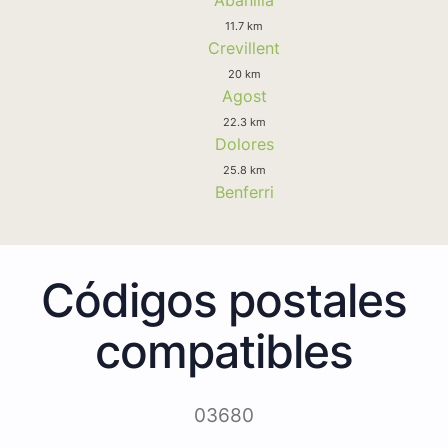
11.7 km
Crevillent
20 km
Agost
22.3 km
Dolores
25.8 km
Benferri
Códigos postales
compatibles
03680