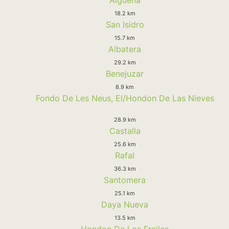
18.2 km
San Isidro
15.7 km
Albatera
29.2 km
Benejuzar
8.9 km
Fondo De Les Neus, El/Hondon De Las Nieves
28.9 km
Castalla
25.6 km
Rafal
36.3 km
Santomera
25.1 km
Daya Nueva
13.5 km
Hondon De Los Frailes