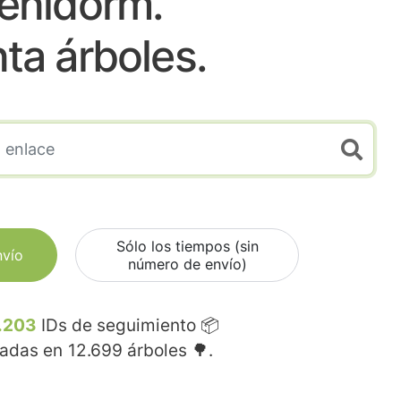
enidorm.
nta árboles.
Sólo los tiempos (sin
nvío
número de envío)
.203
IDs de seguimiento 📦
madas en
12.699
árboles 🌳.