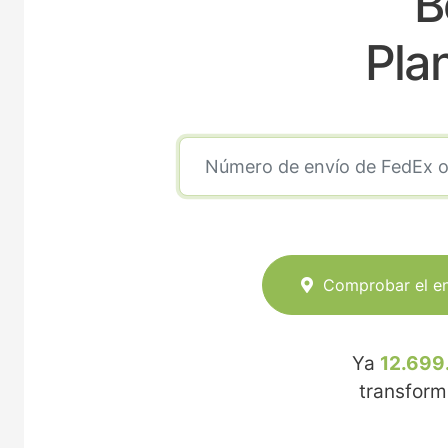
B
Pla
Comprobar el e
Ya
12.699
transfor