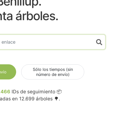
Benillup.
nta árboles.
Sólo los tiempos (sin
nvío
número de envío)
.466
IDs de seguimiento 📦
madas en
12.699
árboles 🌳.