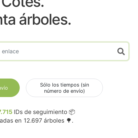
Cotes.
nta árboles.
Sólo los tiempos (sin
nvío
número de envío)
7.715
IDs de seguimiento 📦
madas en
12.697
árboles 🌳.