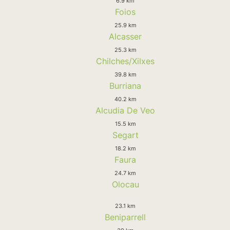
6.9 km
Foios
25.9 km
Alcasser
25.3 km
Chilches/Xilxes
39.8 km
Burriana
40.2 km
Alcudia De Veo
15.5 km
Segart
18.2 km
Faura
24.7 km
Olocau
23.1 km
Beniparrell