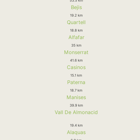
53.5 km
Bejis
19.2 km
Quartell
18.8 km
Alfafar
35 km
Monserrat
41.6 km
Casinos
15.1 km
Paterna
18.7 km
Manises
39.9 km
Vall De Almonacid
19.4 km
Alaquas