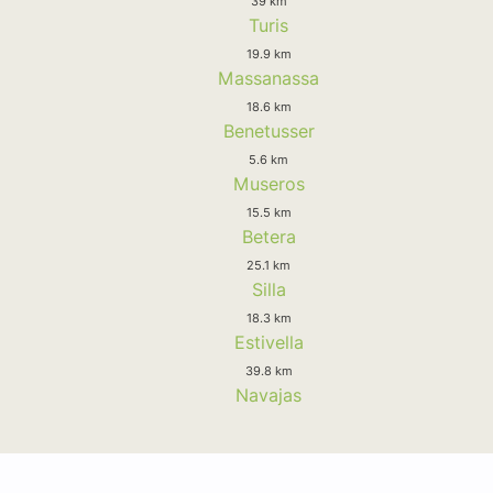
39 km
Turis
19.9 km
Massanassa
18.6 km
Benetusser
5.6 km
Museros
15.5 km
Betera
25.1 km
Silla
18.3 km
Estivella
39.8 km
Navajas