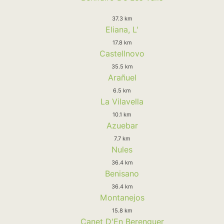
37.3 km
Eliana, L'
17.8 km
Castellnovo
35.5 km
Arañuel
6.5 km
La Vilavella
10.1 km
Azuebar
7.7 km
Nules
36.4 km
Benisano
36.4 km
Montanejos
15.8 km
Canet D'En Berenguer