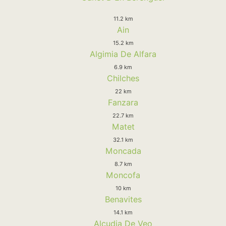
11.2 km
Ain
15.2 km
Algimia De Alfara
6.9 km
Chilches
22 km
Fanzara
22.7 km
Matet
32.1 km
Moncada
8.7 km
Moncofa
10 km
Benavites
14.1 km
Alcudia De Veo