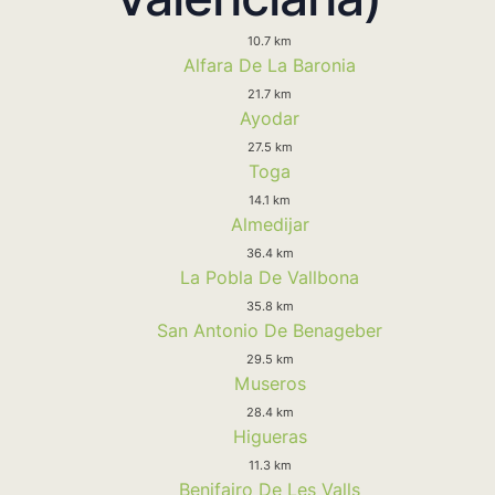
10.7 km
Alfara De La Baronia
21.7 km
Ayodar
27.5 km
Toga
14.1 km
Almedijar
36.4 km
La Pobla De Vallbona
35.8 km
San Antonio De Benageber
29.5 km
Museros
28.4 km
Higueras
11.3 km
Benifairo De Les Valls