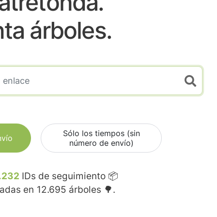
atretonda.
nta árboles.
Sólo los tiempos (sin
nvío
número de envío)
.232
IDs de seguimiento 📦
madas en
12.695
árboles 🌳.