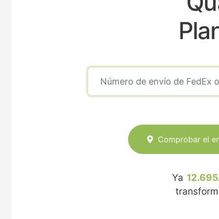
Qu
Pla
Comprobar el e
Ya
12.695
transfor