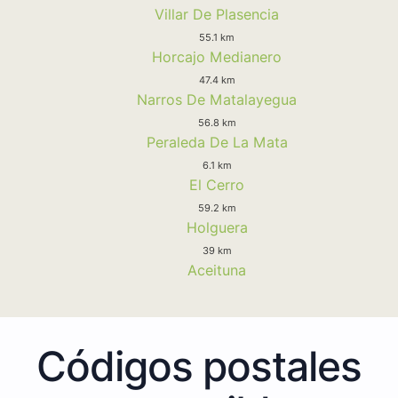
Villar De Plasencia
55.1 km
Horcajo Medianero
47.4 km
Narros De Matalayegua
56.8 km
Peraleda De La Mata
6.1 km
El Cerro
59.2 km
Holguera
39 km
Aceituna
Códigos postales