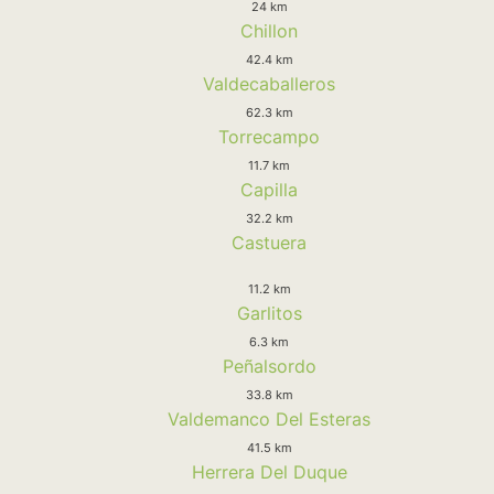
24 km
Chillon
42.4 km
Valdecaballeros
62.3 km
Torrecampo
11.7 km
Capilla
32.2 km
Castuera
11.2 km
Garlitos
6.3 km
Peñalsordo
33.8 km
Valdemanco Del Esteras
41.5 km
Herrera Del Duque