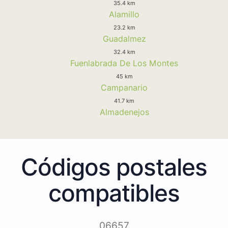
35.4 km
Alamillo
23.2 km
Guadalmez
32.4 km
Fuenlabrada De Los Montes
45 km
Campanario
41.7 km
Almadenejos
Códigos postales
compatibles
06657