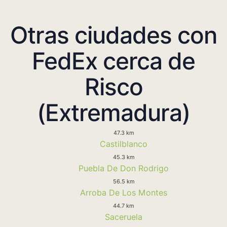
Otras ciudades con
FedEx cerca de
Risco
(Extremadura)
47.3 km
Castilblanco
45.3 km
Puebla De Don Rodrigo
56.5 km
Arroba De Los Montes
44.7 km
Saceruela