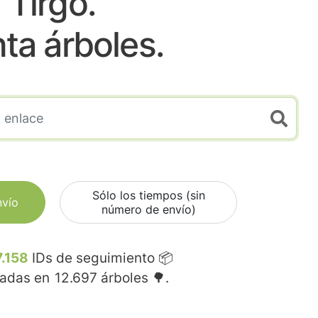
Tirgo.
nta árboles.
Sólo los tiempos (sin
nvío
número de envío)
7.158
IDs de seguimiento 📦
madas en
12.697
árboles 🌳.