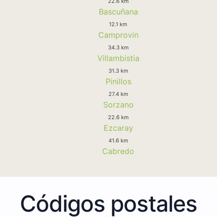
22.6 km
Bascuñana
12.1 km
Camprovin
34.3 km
Villambistia
31.3 km
Pinillos
27.4 km
Sorzano
22.6 km
Ezcaray
41.6 km
Cabredo
Códigos postales